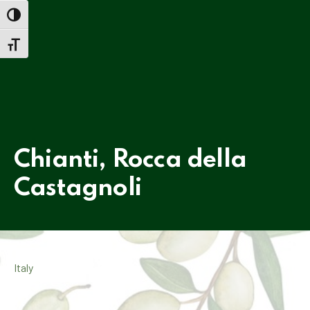
TOGGLE HIGH CONTRAST
TOGGLE FONT SIZE
PREVIOUS
NE
Chianti, Rocca della
Castagnoli
Italy