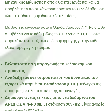
Μηχανικής
Μάθησης
η οποία θα επεξεργάζεται και θα
προβλέπει τα ποιοτικά χαρακτηριστικά του ελαιόλαδου σε
όλα τα στάδια της εφοδιαστικής αλυσίδας.
Με βάση τα εργαλεία αυτά η Ομάδα-Αρωγός AIM-HQ OIL θα
συμβάλλει για το κάθε μέλος του Cluster AIM-HQ OIL, στα
παρακάτω αναπτυξιακά πεδία εφαρμογής για την κάθε
ελαιοπαραγωγική εταιρεία:
Βελτιστοποίηση παραγωγής του
ελαιοκομικού
προϊόντος
Ανάδειξη του υγειοπροστατευτικού δυναμικού του
εξαιρετικά παρθένου ελαιόλαδου (ΕΠΕ)
με έλεγχο της
ποιότητας σε όλα τα στάδια της παραγωγής.
Δημιουργία νέας ετικέτας με τα νέα δεδομένα του
ΑΡΩΓΟΣ AIM-HQ OIL
με στόχευση συγκεκριμένες αγορές
εντός ή εκτός Ελλάδας.