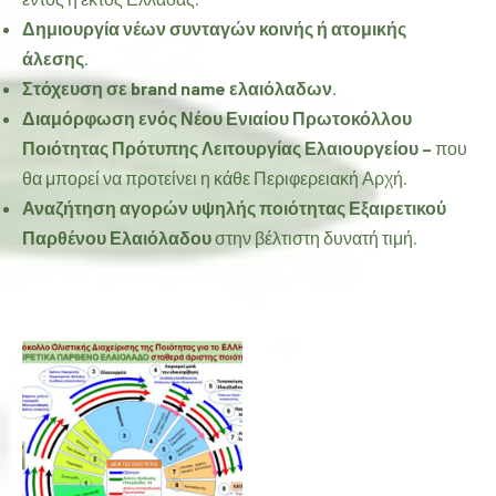
Δημιουργία νέων συνταγών κοινής ή ατομικής
άλεσης
.
Στόχευση σε brand name ελαιόλαδων
.
Διαμόρφωση ενός
Ν
έου Ενιαίου Πρωτοκόλλου
Ποιότητας
Π
ρότυπ
ης
Λ
ειτουργίας Ελαιουργείου
–
που
θα μπορεί να προτείνει η κάθε Περιφερειακή Αρχή.
Αναζήτηση αγορών υψηλής ποιότητας
Εξαιρετικού
Παρθένου Ελαιόλαδου
στην βέλτιστη δυνατή τιμή.