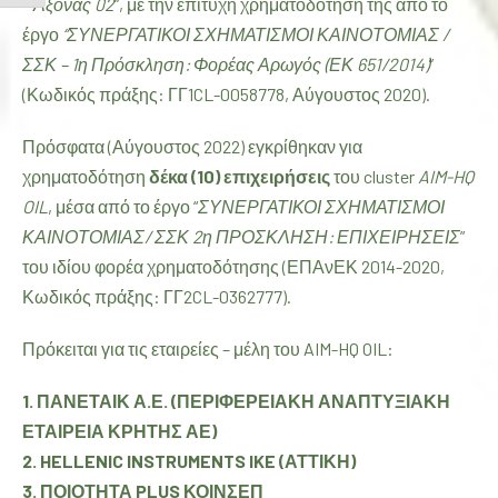
– Άξονας 02
”, με την επιτυχή χρηματοδότηση της από το
έργο
“ΣΥΝΕΡΓΑΤΙΚΟΙ ΣΧΗΜΑΤΙΣΜΟΙ ΚΑΙΝΟΤΟΜΙΑΣ /
ΣΣΚ – 1η Πρόσκληση: Φορέας Αρωγός (ΕΚ 651/2014)
”
(Κωδικός πράξης: ΓΓ1CL-0058778, Αύγουστος 2020).
Πρόσφατα (Αύγουστος 2022) εγκρίθηκαν για
χρηματοδότηση
δέκα (10) επιχειρήσεις
του cluster
AIM-HQ
OIL
, μέσα από το έργο “
ΣΥΝΕΡΓΑΤΙΚΟΙ ΣΧΗΜΑΤΙΣΜΟΙ
ΚΑΙΝΟΤΟΜΙΑΣ/ ΣΣΚ 2η ΠΡΟΣΚΛΗΣΗ: ΕΠΙΧΕΙΡΗΣΕΙΣ
”
του ιδίου φορέα χρηματοδότησης (ΕΠΑνΕΚ 2014-2020,
Κωδικός πράξης: ΓΓ2CL-0362777).
PREVIOUS
Πρόκειται για τις εταιρείες – μέλη του AIM-HQ OIL:
1. ΠΑΝΕΤΑΙΚ
Α.Ε. (ΠΕΡΙΦΕΡΕΙΑΚΗ ΑΝΑΠΤΥΞΙΑΚΗ
ΕΤΑΙΡΕΙΑ ΚΡΗΤΗΣ ΑΕ)
2. HELLENIC
INSTRUMENTS
IKE (ΑΤΤΙΚΗ)
3. ΠΟΙΟΤΗΤΑ
PLUS
ΚΟΙΝΣΕΠ