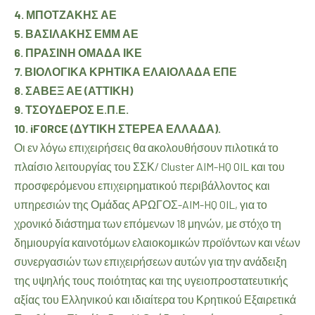
4. ΜΠΟΤΖΑΚΗΣ
ΑΕ
5.
ΒΑΣΙΛΑΚΗΣ
ΕΜΜ
ΑΕ
6.
ΠΡΑΣΙΝΗ ΟΜΑΔΑ ΙΚΕ
7.
ΒΙΟΛΟΓΙΚΑ ΚΡΗΤΙΚΑ ΕΛΑΙΟΛΑΔΑ ΕΠΕ
8. ΣΑΒΕΞ ΑΕ (ΑΤΤΙΚΗ)
9. ΤΣΟΥΔΕΡΟΣ Ε.Π.Ε.
10. iFORCE (ΔΥΤΙΚΗ ΣΤΕΡΕΑ ΕΛΛΑΔΑ).
Οι εν λόγω επιχειρήσεις θα ακολουθήσουν πιλοτικά το
πλαίσιο λειτουργίας του ΣΣΚ/ Cluster AIM-HQ OIL και του
προσφερόμενου επιχειρηματικού περιβάλλοντος και
υπηρεσιών της Ομάδας ΑΡΩΓΟΣ-AIM-HQ OIL, για το
χρονικό διάστημα των επόμενων 18 μηνών, με στόχο τη
δημιουργία καινοτόμων ελαιοκομικών προϊόντων και νέων
συνεργασιών των επιχειρήσεων αυτών για την ανάδειξη
της υψηλής τους ποιότητας και της υγειοπροστατευτικής
αξίας του Ελληνικού και ιδιαίτερα του Κρητικού Εξαιρετικά