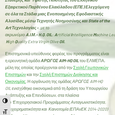
Εξαιρετικού Παρθένου Ελαιόλαδου (ΕΠΕ) Ελεγχόμενη
σε όλα τα Στάδια μιας Ενοποιημένης Εφοδιαστικής
Αλυσίδας μέσω Τεχνητής Νοημοσύνης και State of the
Art Τεχνολογίας
», με το
ακρωνύμιο
A
.
I
.
Μ
.-
H
.
Q
.
OIL
:
A
rtificial
I
ntelligence
M
achine
Lea
H
igh
Q
uality
Extra
Virgin
Olive
Oil
.
Επιστημονικά υπεύθυνος φορέας του προγράμματος είναι
η ερευνητική ομάδα
ΑΡΩΓΟΣ
AIM-HQ OIL
του ΕΛΜΕΠΑ,
μέλη της οποίας προέρχονται από την
Σχολή Γεωπονικών
Επιστημών
και την
Σχολή Επιστημών Διοίκησης και
Οικονομίας
. Η οργάνωση της ομάδας
ΑΡΩΓΟΣ
AIM-HQ
OIL
ενισχύθηκε οικονομικά από τη δράση του Υπουργείου
Ανάπτυξης και Επενδύσεων, στα πλαίσια
TOGGLE HIGH CONTRAST
του
“Επιχειρησιακού Προγράμματος Ανταγωνιστικότητα,
Επιχειρηματικότητα και Καινοτομία (ΕΠΑνΕΚ 2014-2020)
TOGGLE FONT SIZE